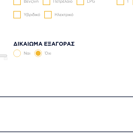
Βενζίνη
Πετρέλαιο
LPG
1
Υβριδικό
Ηλεκτρικό
ΔΙΚΑΙΩΜΑ ΕΞΑΓΟΡΑΣ
Ναι
Όχι