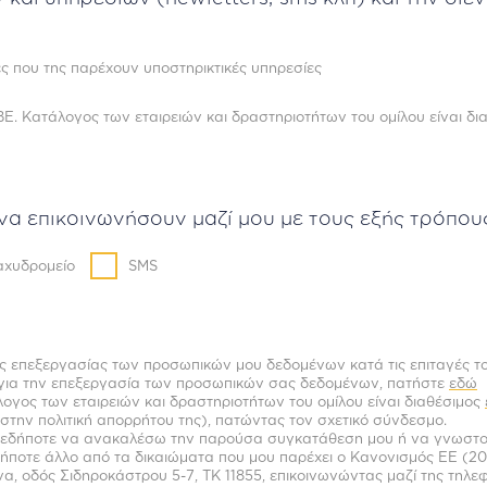
ς που της παρέχουν υποστηρικτικές υπηρεσίες
Ε. Κατάλογος των εταιρειών και δραστηριοτήτων του ομίλου είναι δι
α επικοινωνήσουν μαζί μου με τους εξής τρόπους
αχυδρομείο
SMS
ης επεξεργασίας των προσωπικών μου δεδομένων κατά τις επιταγές τ
ς για την επεξεργασία των προσωπικών σας δεδομένων, πατήστε
εδώ
άλογος των εταιρειών και δραστηριοτήτων του ομίλου είναι διαθέσιμος
ι στην πολιτική απορρήτου της), πατώντας τον σχετικό σύνδεσμο.
ποτεδήποτε να ανακαλέσω την παρούσα συγκατάθεση μου ή να γνωστ
ποτε άλλο από τα δικαιώματα που μου παρέχει ο Κανονισμός ΕΕ (201
α, οδός Σιδηροκάστρου 5-7, ΤΚ 11855, επικοινωνώντας μαζί της τηλεφ