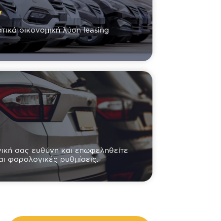
W
τικά οικονομική λύση leasing
νική σας ευθύνη και επωφεληθείτε
αι φορολογικές ρυθμίσεις.