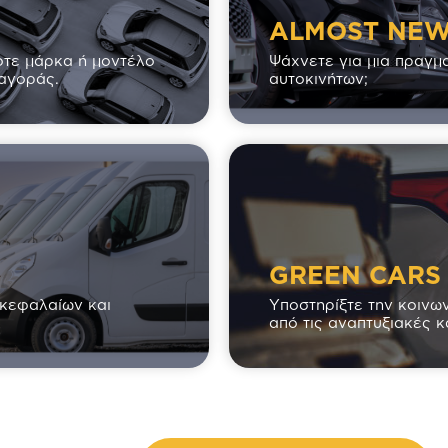
ALMOST NE
οτε μάρκα ή μοντέλο
Ψάχνετε για μια πραγμα
 αγοράς.
αυτοκινήτων;
GREEN CARS
κεφαλαίων και
Υποστηρίξτε την κοινω
από τις αναπτυξιακές κ