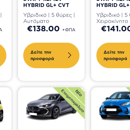
HYBRID GL+ CVT
HYBRID GL+
|
Υβριδικό | 5 θύρες |
Υβριδικό | 5 
Αυτόματο
Χειροκίνητο
€138.00
€141.
Α
+ΦΠΑ
Δείτε την
Δείτε την
προσφορά
προσφορά
Νέο
Ετοιμοπαράδοτο