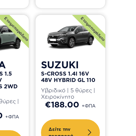
Ετοιμοπαράδοτο
Ετοιμοπαράδοτο
A
SUZUKI
 1.5
S-CROSS 1.4I 16V
V
48V HYBRID GL 110
S 2WD
Υβριδικό | 5 θύρες |
Χειροκίνητο
θύρες |
€188.00
+ΦΠΑ
0
+ΦΠΑ
Δείτε την
προσφορά