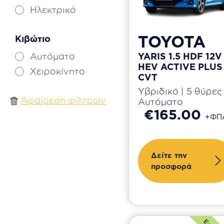
Lexus
Ηλεκτρικό
Lynk & Co
Mazda
TOYOTA
Κιβώτιο
Mercedes
YARIS 1.5 HDF 12V
Αυτόματο
MG
HEV ACTIVE PLUS 
Χειροκίνητο
Mini
CVT
Mitsubishi
Υβριδικό | 5 θύρες 
Αφαίρεση φίλτρων
Αυτόματο
Nissan
€165.00
+ΦΠ
Omoda
Opel
Peugeot
Δείτε την
Renault
προσφορά
Seat
Skoda
Smart