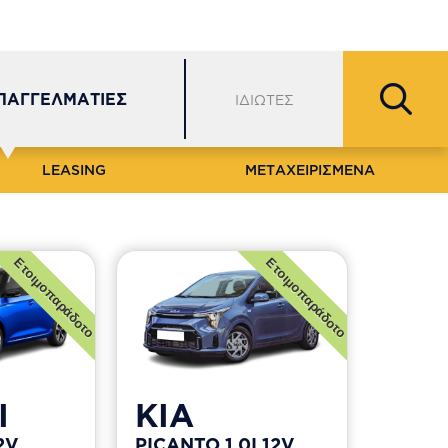
Εξυπηρέτηση Πελατών
Δίκτυο
Θέσεις Εργασίας
ΕΠΑΓΓΕΛΜΑΤΙΕΣ
ΙΔΙΩΤΕΣ
LEASING
ΜΕΤΑΧΕΙΡΙΣΜΕΝΑ
Ετοιμοπαράδοτο
Ετοιμοπαράδοτο
I
KIA
2V
PICANTO 1.0I 12V