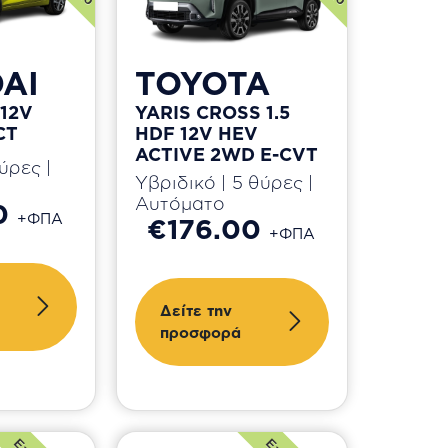
AI
TOYOTA
 12V
YARIS CROSS 1.5
CT
HDF 12V HEV
ACTIVE 2WD E-CVT
ύρες |
Υβριδικό | 5 θύρες |
Αυτόματο
00
+ΦΠΑ
€176.00
+ΦΠΑ
Δείτε την
προσφορά