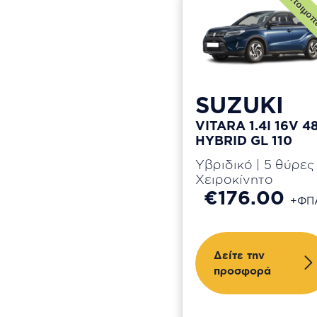
Ετοιμοπ
Subaru
Suzuki
Tesla
Toyota
Volkswagen
SUZUKI
Volvo
VITARA 1.4I 16V 4
HYBRID GL 110
Υβριδικό | 5 θύρες 
Χειροκίνητο
€176.00
+ΦΠ
Δείτε την
προσφορά