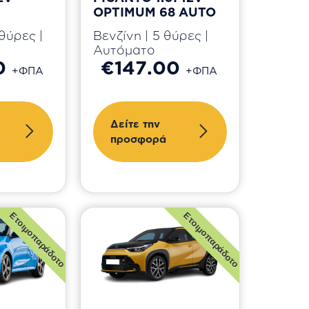
OPTIMUM 68 AUTO
θύρες |
Βενζίνη | 5 θύρες |
Αυτόματο
00
€147.00
+ΦΠΑ
+ΦΠΑ
Δείτε την
προσφορά
Ετοιμοπαράδοτο
Ετοιμοπαράδοτο