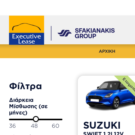
ΑΡΧΙΚΗ
Ετοιμοπ
Φίλτρα
Διάρκεια
Μίσθωσης (σε
μήνες)
SUZUKI
36
48
60
SWIFT 1.2I 12V