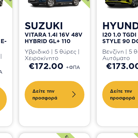
SUZUKI
HYUND
VITARA 1.4I 16V 48V
I20 1.0 TGDI
E-
HYBRID GL+ 110
STYLE 90 D
Υβριδικό | 5 θύρες |
Βενζίνη | 5 θ
|
Χειροκίνητο
Αυτόματο
€172.00
€173.
+ΦΠΑ
Α
Δείτε την
Δείτε την
προσφορά
προσφορά