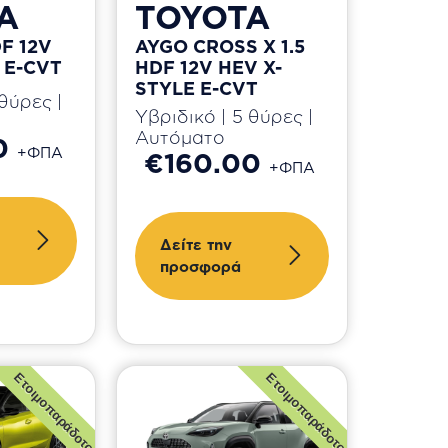
A
TOYOTA
DF 12V
AYGO CROSS X 1.5
 E-CVT
HDF 12V HEV X-
STYLE E-CVT
θύρες |
Υβριδικό | 5 θύρες |
Αυτόματο
0
+ΦΠΑ
€160.00
+ΦΠΑ
Δείτε την
προσφορά
Ετοιμοπαράδοτο
Ετοιμοπαράδοτο