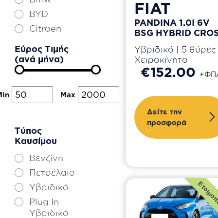
FIAT
BYD
PANDINA 1.0I 6V
Citroen
BSG HYBRID CRO
Cupra
Εύρος Τιμής
Υβριδικό | 5 θύρες 
Dacia
(ανά μήνα)
Χειροκίνητο
€152.00
DS
+ΦΠ
Fiat
Min
Max
Ford
Δείτε την
Honda
προσφορά
Τύπος
Hyundai
Καυσίμου
Jaecoo
Βενζίνη
Jeep
Πετρέλαιο
KIA
Ετοιμοπ
Υβριδικό
Land Rover
Plug In
Leapmotor
Υβριδικό