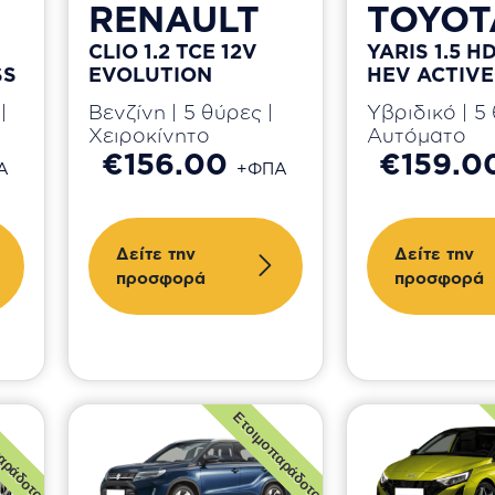
RENAULT
TOYOT
CLIO 1.2 TCE 12V
YARIS 1.5 H
SS
EVOLUTION
HEV ACTIVE
|
Βενζίνη | 5 θύρες |
Υβριδικό | 5 
Χειροκίνητο
Αυτόματο
€156.00
€159.0
Α
+ΦΠΑ
Δείτε την
Δείτε την
προσφορά
προσφορά
αράδοτο
Ετοιμοπαράδοτο