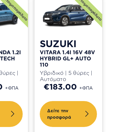
Ετοιμοπαράδοτο
Ετοιμοπαράδοτο
SUZUKI
DA 1.2I
VITARA 1.4I 16V 48V
 TECH
HYBRID GL+ AUTO
110
θύρες |
Υβριδικό | 5 θύρες |
Αυτόματο
00
€183.00
+ΦΠΑ
+ΦΠΑ
Δείτε την
προσφορά