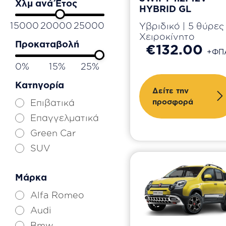
Χλμ ανά Έτος
HYBRID GL
15000
20000
25000
Υβριδικό | 5 θύρες 
Χειροκίνητο
Προκαταβολή
€132.00
+ΦΠ
0%
15%
25%
Κατηγορία
Δείτε την
Επιβατικά
προσφορά
Επαγγελματικά
Green Car
SUV
Μάρκα
Alfa Romeo
Audi
Bmw