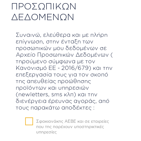
επεξεργασίας
ΠΡΟΣΩΠΙΚΩΝ
προσωπικών
ΔΕΔΟΜΕΝΩΝ
δεδομένων
Συναινώ, ελεύθερα και με πλήρη
επίγνωση, στην ένταξη των
προσωπικών μου δεδομένων σε
Αρχείο Προσωπικών Δεδομένων (
τηρούμενο σύμφωνα με τον
Κανονισμό ΕΕ - 2016/679) και την
επεξεργασία τους για τον σκοπό
της απευθείας προώθησης
προϊόντων και υπηρεσιών
(newletters, sms κλπ) και την
διενέργεια έρευνας αγοράς, από
τους παρακάτω αποδέκτες :
Σφακιανάκης ΑΕΒΕ και σε εταιρείες
που της παρέχουν υποστηρικτικές
υπηρεσίες