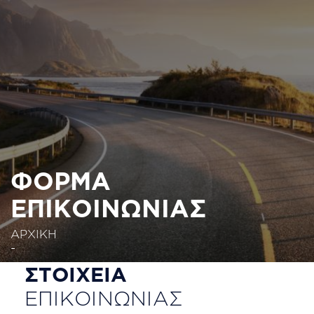
Παράκαμψη
προς
το
κυρίως
περιεχόμενο
ΦΟΡΜΑ
ΕΠΙΚΟΙΝΩΝΙΑΣ
ΑΡΧΙΚΗ
-
Στοιχεία
ΣΤΟΙΧΕΙΑ
επικοινωνίας
ΕΠΙΚΟΙΝΩΝΙΑΣ