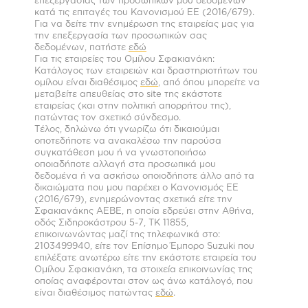
επεξεργασίας των προσωπικών μου δεδομένων
κατά τις επιταγές του Κανονισμού ΕΕ (2016/679).
Για να δείτε την ενημέρωση της εταιρείας μας για
την επεξεργασία των προσωπικών σας
δεδομένων, πατήστε
εδώ
Για τις εταιρείες του Ομίλου Σφακιανάκη:
Κατάλογος των εταιρειών και δραστηριοτήτων του
ομίλου είναι διαθέσιμος
εδώ
, από όπου μπορείτε να
μεταβείτε απευθείας στο site της εκάστοτε
εταιρείας (και στην πολιτική απορρήτου της),
πατώντας τον σχετικό σύνδεσμο.
Τέλος, δηλώνω ότι γνωρίζω ότι δικαιούμαι
οποτεδήποτε να ανακαλέσω την παρούσα
συγκατάθεση μου ή να γνωστοποιήσω
οποιαδήποτε αλλαγή στα προσωπικά μου
δεδομένα ή να ασκήσω οποιοδήποτε άλλο από τα
δικαιώματα που μου παρέχει ο Κανονισμός ΕΕ
(2016/679), ενημερώνοντας σχετικά είτε την
Σφακιανάκης ΑΕΒΕ, η οποία εδρεύει στην Αθήνα,
οδός Σιδηροκάστρου 5-7, ΤΚ 11855,
επικοινωνώντας μαζί της τηλεφωνικά στο:
2103499940, είτε τον Επίσημο Έμπορο Suzuki που
επιλέξατε ανωτέρω είτε την εκάστοτε εταιρεία του
Ομίλου Σφακιανάκη, τα στοιχεία επικοινωνίας της
οποίας αναφέρονται στον ως άνω κατάλογό, που
είναι διαθέσιμος πατώντας
εδώ
.