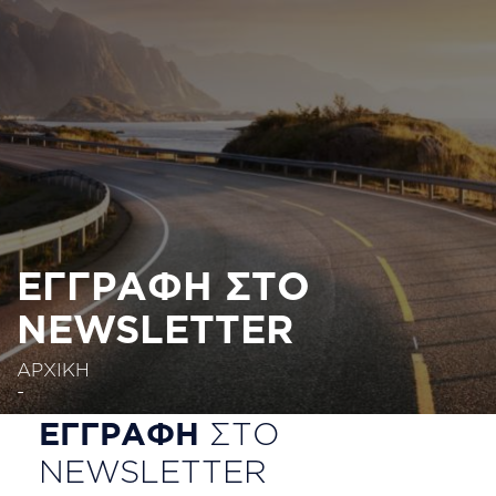
Παράκαμψη
προς
το
κυρίως
περιεχόμενο
ΕΓΓΡΑΦΗ ΣΤΟ
NEWSLETTER
ΑΡΧΙΚΗ
-
contact_form_first_section
ΕΓΓΡΑΦΗ
ΣΤΟ
NEWSLETTER